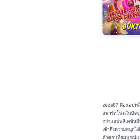
zeza87 คือแอปพลิเ
สมาร์ทโฟนในปัจจุบ
กว่าแอปพลิเคชันอื
เข้าถึงความสนุกได
คำตอบที่สมบูรณ์