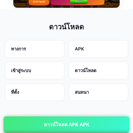
ดาวน์โหลด
ทางการ
APK
เข้าสู่ระบบ
ดาวน์โหลด
ที่ตั้ง
สนทนา
ดาวน์โหลด APK APK