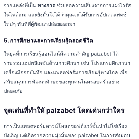
จากแหล่งที่เป็น
ทางการ
ช่วยลดความเสี่ยงจากการแฝงไวรัส
ในไฟล์เกม และยังมั่นใจได้ว่าคุณจะได้รับการอัปเดตแพตช์
ใหม่ๆ ทันทีที่ผู้พัฒนาปล่อยออกมา
5. การศึกษาและการเรียนรู้ตลอดชีวิต
ในยุคที่การเรียนรู้ออนไลน์มีความสำคัญ paizabet ได้
รวบรวมแอปพลิเคชันด้านการศึกษา เช่น โปรแกรมฝึกภาษา
เครื่องมือจดบันทึก และแพลตฟอร์มการเรียนรู้ทางไกล เพื่อ
สนับสนุนการพัฒนาทักษะของทุกคนในครอบครัวอย่าง
ปลอดภัย
จุดเด่นที่ทำให้ paizabet โดดเด่นกว่าใคร
การเป็นแพลตฟอร์มดาวน์โหลดซอฟต์แวร์ชั้นนำไม่ใช่เรื่อง
บังเอิญ แต่เกิดจากความมุ่งมั่นของ paizabet ในการส่งมอบ