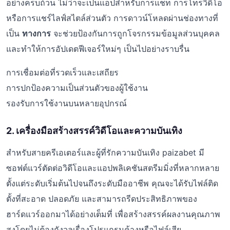
อย่างครบถ้วน ไม่ว่าจะเป็นแอปสำหรับการแชท การโทรวิดีโอ
หรือการแชร์ไลฟ์สไตล์ส่วนตัว การดาวน์โหลดผ่านช่องทางที่
เป็น
ทางการ
จะช่วยป้องกันการถูกโจรกรรมข้อมูลส่วนบุคคล
และทำให้การอัปเดตฟีเจอร์ใหม่ๆ เป็นไปอย่างราบรื่น
การเชื่อมต่อที่รวดเร็วและเสถียร
การปกป้องความเป็นส่วนตัวของผู้ใช้งาน
รองรับการใช้งานบนหลายอุปกรณ์
2. เครื่องมือสร้างสรรค์วิดีโอและความบันเทิง
สำหรับสายครีเอเตอร์และผู้ที่รักความบันเทิง paizabet มี
ซอฟต์แวร์ตัดต่อวิดีโอและแอปพลิเคชันสตรีมมิ่งที่หลากหลาย
ตั้งแต่ระดับเริ่มต้นไปจนถึงระดับมืออาชีพ คุณจะได้รับไฟล์ติด
ตั้งที่สะอาด ปลอดภัย และสามารถรีดประสิทธิภาพของ
ฮาร์ดแวร์ออกมาได้อย่างเต็มที่ เพื่อสร้างสรรค์ผลงานคุณภาพ
สูงโดยไม่ต้องกังวลเรื่องโปรแกรมค้างหรือไฟล์เสีย