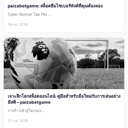
paizabetgame: สล็อตธีมไซเบอร์พังค์ที่คุณต้องลอง
Cyber Runner โดย Pet...
18 ก.ค. 2026
เจาะลึกโลกสล็อตออนไลน์: คู่มือสำหรับมือใหม่กับการเล่นอย่าง
มีสติ – paizabetgame
การก้าวเข้าสู่โลกของ...
10 ก.ค. 2026