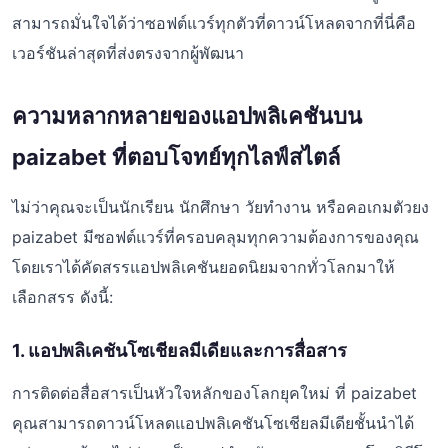
สามารถมั่นใจได้ว่าซอฟต์แวร์ทุกตัวที่ดาวน์โหลดจากที่นี่คือ
เวอร์ชันล่าสุดที่ส่งตรงจากผู้พัฒนา
ความหลากหลายของแอปพลิเคชันบน
paizabet ที่ตอบโจทย์ทุกไลฟ์สไตล์
ไม่ว่าคุณจะเป็นนักเรียน นักศึกษา วัยทำงาน หรือคอเกมตัวยง
paizabet มีซอฟต์แวร์ที่ครอบคลุมทุกความต้องการของคุณ
โดยเราได้คัดสรรแอปพลิเคชันยอดนิยมจากทั่วโลกมาให้
เลือกสรร ดังนี้:
1. แอปพลิเคชันโซเชียลมีเดียและการสื่อสาร
การติดต่อสื่อสารเป็นหัวใจหลักของโลกยุคใหม่ ที่ paizabet
คุณสามารถดาวน์โหลดแอปพลิเคชันโซเชียลมีเดียชั้นนำได้